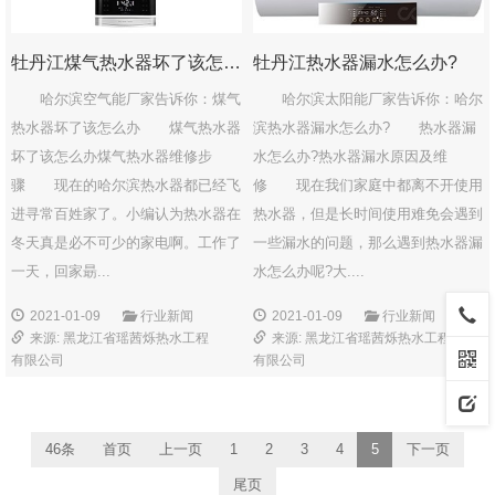
牡丹江煤气热水器坏了该怎么办？
牡丹江热水器漏水怎么办?
哈尔滨空气能厂家告诉你：煤气
哈尔滨太阳能厂家告诉你：哈尔
热水器坏了该怎么办 煤气热水器
滨热水器漏水怎么办? 热水器漏
坏了该怎么办煤气热水器维修步
水怎么办?热水器漏水原因及维
骤 现在的哈尔滨热水器都已经飞
修 现在我们家庭中都离不开使用
进寻常百姓家了。小编认为热水器在
热水器，但是长时间使用难免会遇到
冬天真是必不可少的家电啊。工作了
一些漏水的问题，那么遇到热水器漏
一天，回家朂...
水怎么办呢?大....
2021-01-09
行业新闻
2021-01-09
行业新闻
来源: 黑龙江省瑶茜烁热水工程
来源: 黑龙江省瑶茜烁热水工程
有限公司
有限公司
46条
首页
上一页
1
2
3
4
5
下一页
尾页