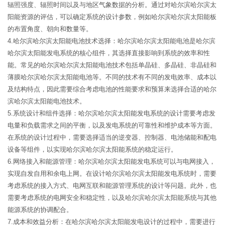
辐照强度、辐照时间以及与地区气象数据的分析。通过对哈尔滨哈尔滨太
阳能资源的评估，可以确定系统的设计参数，例如哈尔滨哈尔滨太阳能板
的布置角度、朝向和数量等。
4.哈尔滨哈尔滨太阳能电池技术选择：哈尔滨哈尔滨太阳能电池是哈尔滨
哈尔滨太阳能发电系统的核心组件，其选择直接影响到系统的效率和性
能。常见的哈尔滨哈尔滨太阳能电池技术包括单晶硅、多晶硅、非晶硅和
薄膜哈尔滨哈尔滨太阳能电池等。不同的技术有不同的发电效率、成本以
及结构特点，因此需要综合考虑电池的性能要求和预算来选择合适的哈尔
滨哈尔滨太阳能电池技术。
5.系统设计和组件选择：哈尔滨哈尔滨太阳能发电系统的设计需要考虑发
电量和负载需求之间的平衡，以及发电系统的可靠性和维护成本等方面。
在系统的设计过程中，需要选择适当的逆变器、控制器、电池储能和配电
设备等组件，以实现哈尔滨哈尔滨太阳能系统的稳定运行。
6.网络接入和能源管理：哈尔滨哈尔滨太阳能发电系统可以与电网接入，
实现自发自用和余电上网。在设计哈尔滨哈尔滨太阳能发电系统时，需要
考虑系统的接入方式、电网互联和能源管理系统的设计等问题。此外，也
需要考虑系统的电网安全和稳定性，以及哈尔滨哈尔滨太阳能系统与其他
能源系统的协调配合。
7.成本和效益分析：在哈尔滨哈尔滨太阳能发电设计的过程中，需要进行