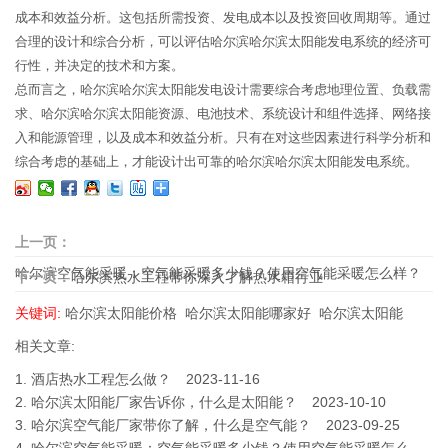
成本和效益分析。这包括所需投资、发电成本以及投资回收周期等。通过
合理的设计和综合分析，可以评估哈尔滨哈尔滨太阳能发电系统的经济可
行性，并决定的技术和方案。
总而言之，哈尔滨哈尔滨太阳能发电设计需要综合考虑地理位置、负载需
求、哈尔滨哈尔滨太阳能资源、电池技术、系统设计和组件选择、网络接
入和能源管理，以及成本和效益分析。只有在对这些因素进行科学分析和
综合考虑的基础上，才能设计出可靠的哈尔滨哈尔滨太阳能发电系统。
上一页：
哈尔滨空气能采暖：空气能采暖多少钱？使用空气能采暖怎么样？
下一页：
哈尔滨热水工程带你深入了解热水箱行业
关键词:
哈尔滨太阳能价格
哈尔滨太阳能哪家好
哈尔滨太阳能
相关文章:
1.
酒店热水工程怎么做？
2023-11-16
2.
哈尔滨太阳能厂家告诉你，什么是太阳能？
2023-10-10
3.
哈尔滨空气能厂家带你了解，什么是空气能？
2023-09-25
4.
哈尔滨空气能采暖：空气能采暖多少钱？使用空气能采暖怎么