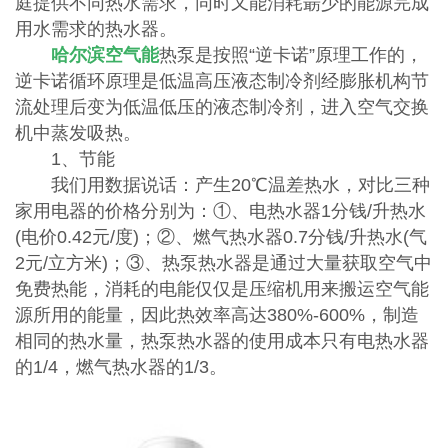
庭提供不同热水需求，同时又能消耗朂少的能源完成
用水需求的热水器。
哈尔滨空气能
热泵是按照“逆卡诺”原理工作的，
逆卡诺循环原理是低温高压液态制冷剂经膨胀机构节
流处理后变为低温低压的液态制冷剂，进入空气交换
机中蒸发吸热。
1、节能
我们用数据说话：产生20℃温差热水，对比三种
家用电器的价格分别为：①、电热水器1分钱/升热水
(电价0.42元/度)；②、燃气热水器0.7分钱/升热水(气
2元/立方米)；③、热泵热水器是通过大量获取空气中
免费热能，消耗的电能仅仅是压缩机用来搬运空气能
源所用的能量，因此热效率高达380%-600%，制造
相同的热水量，热泵热水器的使用成本只有电热水器
的1/4，燃气热水器的1/3。